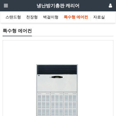
냉난방기총판 캐리어
스탠드형
천장형
벽걸이형
특수형 에어컨
자료실
특수형 에어컨