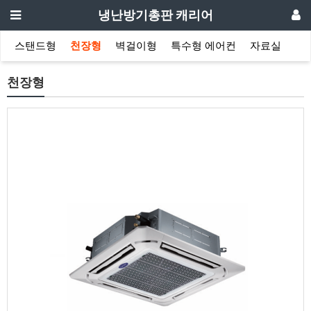
냉난방기총판 캐리어
스탠드형
천장형
벽걸이형
특수형 에어컨
자료실
천장형