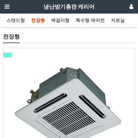
냉난방기총판 캐리어
스탠드형
천장형
벽걸이형
특수형 에어컨
자료실
천장형