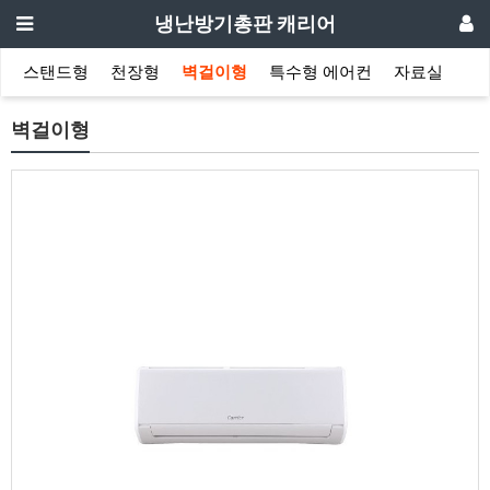
냉난방기총판 캐리어
스탠드형
천장형
벽걸이형
특수형 에어컨
자료실
벽걸이형