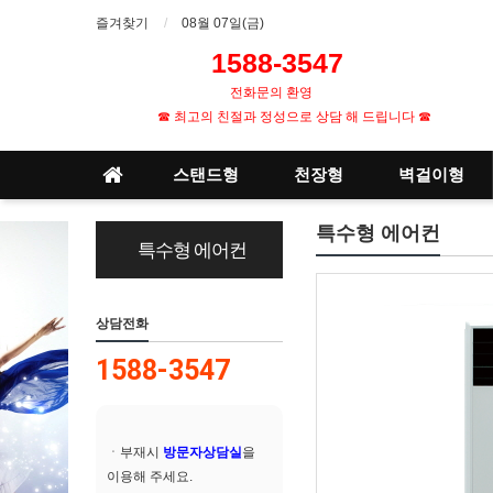
즐겨찾기
08월 07일(금)
1588-3547
1
전화문의 환영
☎ 최고의 친절과 정성으로 상담 해 드립니다 ☎
스탠드형
천장형
벽걸이형
특수형 에어컨
특수형 에어컨
상담전화
1588-3547
ㆍ부재시
방문자상담실
을
이용해 주세요.