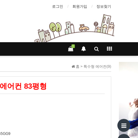
로그인
회원가입
정보찾기
1
홈 >
특수형 에어컨(9)
에어컨 83평형
65GG9