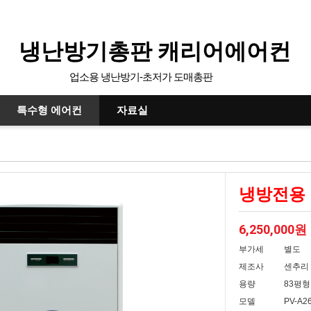
냉난방기총판 캐리어에어컨
업소용 냉난방기-초저가 도매총판
특수형 에어컨
자료실
냉방전용 
6,250,000원
부가세
별도
제조사
센추리
용량
83평형
모델
PV-A2