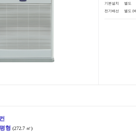
기본설치
별도
전기배선
별도 
컨
3평형
(272.7
㎡)