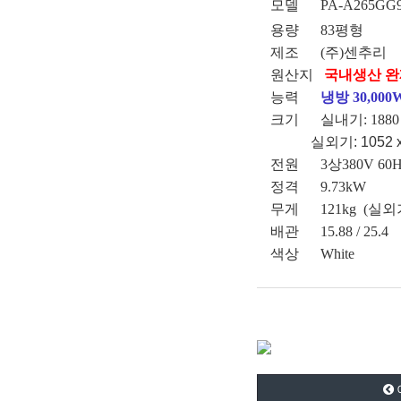
모델 PA-A265GG
용량 83평형
제조 (주)센추리
원산지
국내생산 
능력
냉방
30,000
크기 실내기: 1880 x 
실외기: 1052 x
전원 3상380V 60H
정격 9.73kW
무게 121kg (실외기 
배관 15.88 / 25.4
색상 White