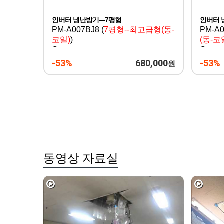
인버터 냉난방기---7평형
인버터 
PM-A007BJ8 (
7평형--최고급형(동-
PM-A0
코일)
)
(동-코
Century
Centur
-53%
680,000
-53%
원
동영상 자료실