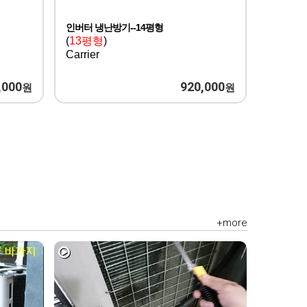
인버터 냉난방기--14평형
(
13평형
)
Carrier
,000
920,000
원
원
+more