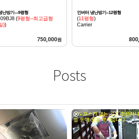
냉난방기---9평형
인버터 냉난방기--12평형
09BJ8 (
9평형--최고급형
(
11평형
)
일)
)
Carrier
y
750,000
800
원
Posts