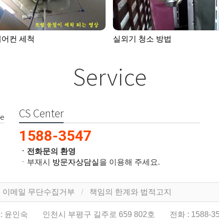
에어컨 세척
실외기 청소 방법
Service
CS Center
e
1588-3547
ㆍ전화문의 환영
ㆍ부재시
방문자상담실
을 이용해 주세요.
이메일 무단수집거부
책임의 한계와 법적고지
: 윤인숙
인천시 부평구 길주로 659 802호
전화 :
1588-3