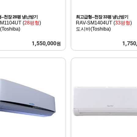
--천장 28평 냉난방기
최고급형--천장 33평 냉난방기
M1104UT (
28평형
)
RAV-SM1404UT (
33평형
)
oshiba)
도시바(Toshiba)
1,550,000
1,750
원