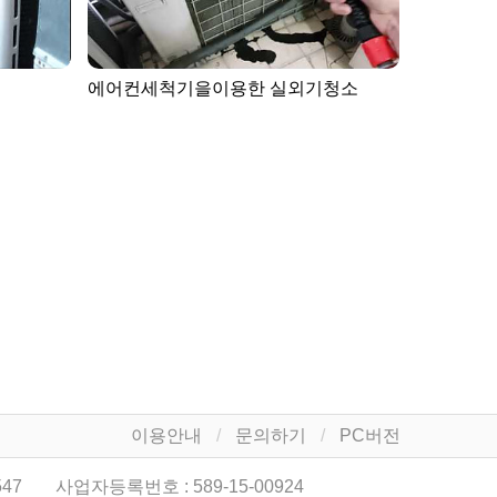
에어컨세척기을이용한 실외기청소
가정용에
이용안내
문의하기
PC버전
547
사업자등록번호 :
589-15-00924