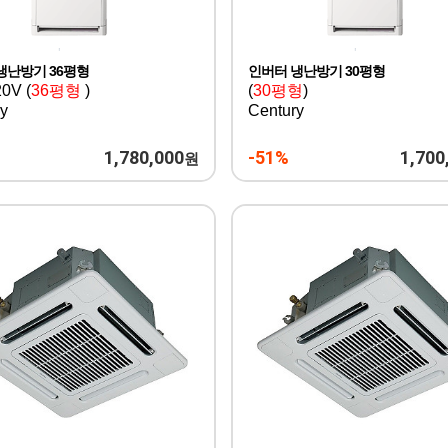
냉난방기 36평형
인버터 냉난방기 30평형
0V (
36평형
)
(
30평형
)
y
Century
1,780,000
-51%
1,700
원