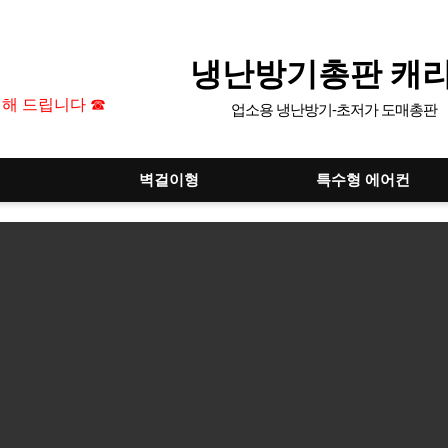
냉난방기총판 캐
 해 드립니다 ☎
업소용 냉난방기-초저가 도매총판
벽걸이형
특수형 에어컨