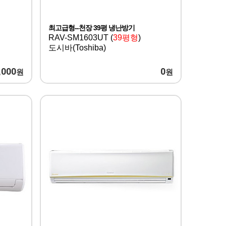
최고급형--천장 39평 냉난방기
RAV-SM1603UT (
39평형
)
도시바(Toshiba)
,000
0
원
원