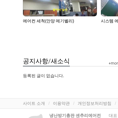
에어컨 세척(안양 메기벨리)
시스템 
공지사항/새소식
+mor
등록된 글이 없습니다.
사이트 소개
이용약관
개인정보처리방침
냉난방기총판 센추리에어컨
대표 