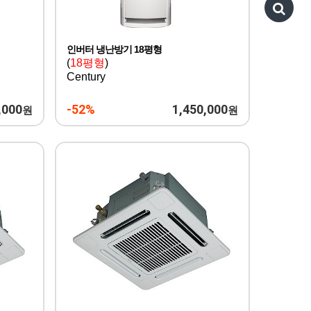
인버터 냉난방기 18평형
(
18평형
)
Century
,000
-52%
1,450,000
원
원