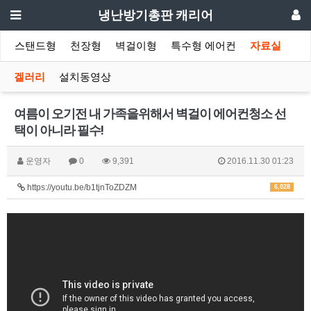
냉난방기총판 캐리어
스탠드형
천장형
벽걸이형
특수형 에어컨
자료실
겔러리
설치동영상
여름이 오기전 내 가족을위해서 벽걸이 에어컨청소 선
택이 아니라 필수!
운영자
0
9,391
2016.11.30 01:23
https://youtu.be/b1tjnToZDZM
6,028