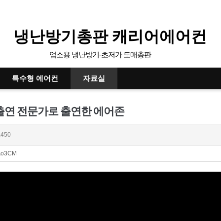
냉난방기총판 캐리어에어컨
업소용 냉난방기-초저가 도매총판
특수형 에어컨
자료실
 출연 전문가로 출연한 에어존
,450
IAo3CM